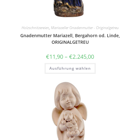
Holzschnitzereien
,
Mariazeller Gnadenmutter - Originalgetreu
Gnadenmutter Mariazell, Bergahorn od. Linde,
ORIGINALGETREU
Preisspanne:
€
11,90
–
€
2.245,00
€11,90
bis
Dieses
Ausführung wählen
€2.245,00
Produkt
weist
mehrere
Varianten
auf.
Die
Optionen
können
auf
der
Produktseite
gewählt
werden