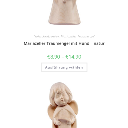
Holzschnitzereien
,
Mariazeller Traumengel
Mariazeller Traumengel mit Hund – natur
Preisspanne:
€
8,90
–
€
14,90
€8,90
bis
Dieses
Ausführung wählen
€14,90
Produkt
weist
mehrere
Varianten
auf.
Die
Optionen
können
auf
der
Produktseite
gewählt
werden