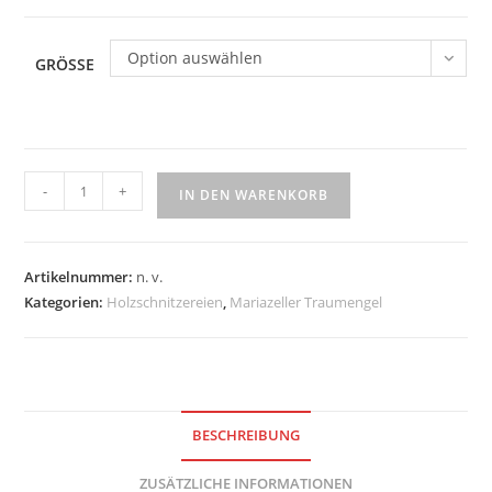
Option auswählen
GRÖSSE
Mariazeller
-
+
IN DEN WARENKORB
Traumengel
mit
Lyra
Artikelnummer:
n. v.
-
Kategorien:
Holzschnitzereien
,
Mariazeller Traumengel
natur
Menge
BESCHREIBUNG
ZUSÄTZLICHE INFORMATIONEN