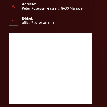
Adresse:
Peter Rosegger Gasse 7, 8630 Mariazell
E-Mail:
Opens
office@peterlammer.at
in
your
application