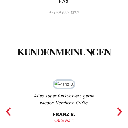
FAX
+43 (0) 3882 43101
KUNDENMEINUNGEN
Sehr g
Dank 
Alles super funktioniert, gerne
der 
wieder! Herzliche Grüße.
gebü
Hau
FRANZ B.
Oberwart