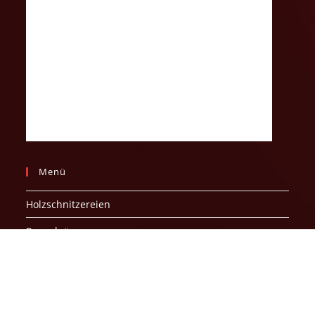
Menü
Holzschnitzereien
Rosenkränze
Schlüsselanhänger
Mariazeller Kerzen
Devotionalien – Souvenirs