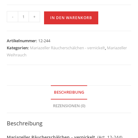
Mariazeller
-
+
IN DEN WARENKORB
Räucherschälchen
-
vernickelt
Artikelnummer:
12-244
Menge
Kategorien:
Mariazeller Räucherschälchen - vernickelt
,
Mariazeller
Weihrauch
BESCHREIBUNG
REZENSIONEN (0)
Beschreibung
Mariazeller Räucherschälchen – vernickelt
, (Art. 12-244),